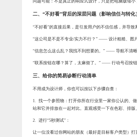
问题可能：不是真正的响应式设计，只是把电脑版缩小
二、“不好看”背后的深层问题（影响信任与转化
“不好看”的直接后果，是引发用户的不信任感，并导致
“这公司是不是不专业/实力不行？” —— 设计粗糙、
“信息怎么这么乱？我找不到想要的。” —— 导航不
“联系按钮在哪？算了，太麻烦了。” —— 行动号召按
三、给你的简易诊断行动清单
不用成为设计师，你也可以按以下步骤自查：
1. 找一个参照物：打开你所在行业里一家你公认的、
站和它并排放在一起对比。直观感受一下在色彩、排版
2. 进行“5秒测试”：
让一位没看过你网站的朋友（最好是目标客户类型）打