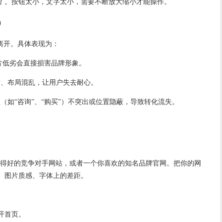
了。按钮太小，文字太小，需要不断放大缩小才能操作。
）
离开。具体表现为：
图片低劣会直接损害品牌形象。
清晰、布局混乱，让用户失去耐心。
钮（如“咨询”、“购买”）不突出或位置隐蔽，导致转化流失。
做得好的竞争对手网站，或者一个你喜欢的知名品牌官网。把你的网
、图片质感、字体上的差距。
开首页。