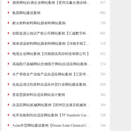
酒类网站|白酒企业网站案例【贵州汉赢台酒业销售有限公司】
917
集团网站建设案例
902
耐火材料材料网站|新材料网站案例
730
创新促进心知识产权公司网站案例【汇诚数字科技(河南)有限公司】
601
墙体保温材料网站|新材料网站案例【河南丰韬工程材料有限公司】
519
电缆企业网站案例【河南国信高控科技有限公司 】
652
高端医疗器械网站|生物医疗网站|自适应网站案例【东弘耀兴(河南)药业有限公司】
574
水产养殖全产业链产品自适应网站案例【江苏华实药业有限公司】
793
化妆品清洁剂原料自适应外贸行业网站建设案例【Henan Jiahe Biotechnology Co. Ltd.】
638
普若思新材料自适应网站设计案例
562
自适应网站|机械网站案例【郑州巨业液压机械有限公司】
564
化学实验制剂自适应网站案例【TP Standards GmbH】
558
Aslan外贸网站建设案例【Henan Aslan Chemical Co.,Ltd】
564