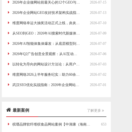
2026年企业做网站前最关心的12个GEO与网站建设问题全解析
2026-07-15
2026年企业网站GEO友好技术架构实战指南：从页面结构到数据接口的完整技术方案
2026-07-13
维度网络幸运大抽奖活动正式上线，炎炎夏日来点小惊喜
2026-07-10
从SEO到GEO：2026年AI搜索时代新媒体营销策略的全面升级路线图
2026-07-09
2026年AI智能体集体爆发：从底层模型到应用生态的互联网产业大洗牌
2026-07-07
2026年Q2广告创意全景观察：从AI互动广告到情绪共鸣营销，4大创新方向的深度分析
2026-07-06
以转化为导向的网站设计方法论：从用户行为模式到页面布局的实战策略
2026-07-03
维度网络2026上半年服务纪实：助力60余家传统企业完成数字化转型与线上获客升级
2026-07-02
武汉SEO优化实战指南：2026年企业网站排名提升的五个关键步骤
2026-07-01
最新案例
了解更多
槟瑯品牌软纤维槟食品网站案例【中湖康（海南）科技公司】
653