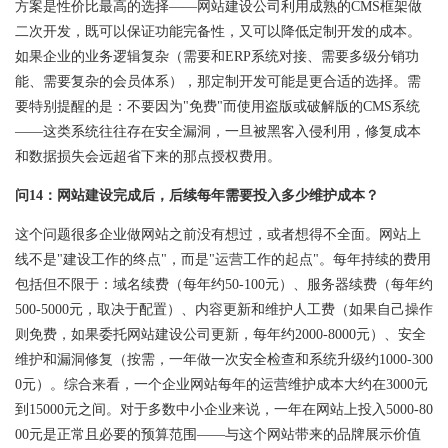
方案是性价比最高的选择——网站建设公司利用成熟的CMS框架做
二次开发，既可以保证功能完备性，又可以降低定制开发的成本。
如果企业的业务逻辑复杂（需要和ERP系统对接、需要多级分销功
能、需要复杂的会员体系），那定制开发可能是更合适的选择。需
要特别提醒的是：不要因为"免费"而使用盗版或破解版的CMS系统
——这类系统往往存在安全漏洞，一旦被黑客入侵利用，修复成本
和数据损失会远超省下来的那点授权费用。
问14：网站建设完成后，后续每年需要投入多少维护成本？
这个问题很多企业做网站之前没有想过，或者想得不全面。网站上
线不是"建设工作的终点"，而是"运营工作的起点"。每年持续的费用
包括但不限于：域名续费（每年约50-100元）、服务器续费（每年约
500-5000元，取决于配置）、内容更新和维护人工费（如果自己操作
则免费，如果委托网站建设公司更新，每年约2000-8000元）、安全
维护和漏洞修复（按需，一年做一次安全检查和系统升级约1000-300
0元）。综合来看，一个企业网站每年的运营维护成本大约在3000元
到15000元之间。对于多数中小企业来说，一年在网站上投入5000-80
00元是正常且必要的预算范围——与这个网站带来的品牌展示价值