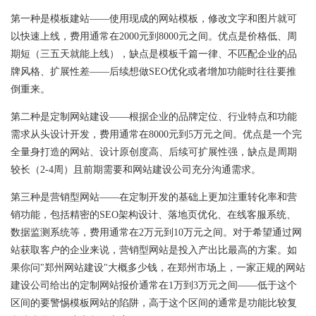
第一种是模板建站——使用现成的网站模板，修改文字和图片就可
以快速上线，费用通常在2000元到8000元之间。优点是价格低、周
期短（三五天就能上线），缺点是模板千篇一律、不匹配企业的品
牌风格、扩展性差——后续想做SEO优化或者增加功能时往往要推
倒重来。
第二种是
定制网站
建设——根据企业的品牌定位、行业特点和功能
需求从头设计开发，费用通常在8000元到5万元之间。优点是一个完
全量身打造的网站、设计原创度高、后续可扩展性强，缺点是周期
较长（2-4周）且前期需要和网站建设公司充分沟通需求。
第三种是营销型网站——在定制开发的基础上更加注重转化率和营
销功能，包括精密的SEO架构设计、落地页优化、在线客服系统、
数据监测系统等，费用通常在2万元到10万元之间。对于希望通过网
站获取客户的企业来说，营销型网站是投入产出比最高的方案。如
果你问"郑州网站建设"大概多少钱，在郑州市场上，一家正规的网站
建设公司给出的定制网站报价通常在1万到3万元之间——低于这个
区间的要警惕模板网站的陷阱，高于这个区间的通常是功能比较复