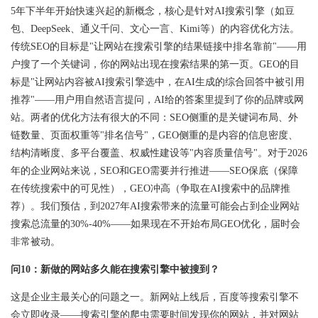
5年下半年开始快速兴起的新概念，核心是针对AI搜索引擎（如豆
包、DeepSeek、通义千问、文心一言、Kimi等）的内容优化方法。
传统SEO的目标是"让网站在搜索引擎的结果链接中排名靠前"——用
户搜了一个关键词，你的网站出现在搜索结果的第一页。GEO的目
标是"让网站内容被AI搜索引擎选中，在AI生成的综合回答中被引用
推荐"——用户用自然语言提问，AI给的答案里提到了你的品牌或网
站。两者的优化方法有很大的不同：SEO侧重的是关键词布局、外
链数量、页面权重等"排名信号"，GEO侧重的是内容的信息密度、
结构清晰度、多平台覆盖、权威性建设等"内容质量信号"。对于2026
年的企业网站来说，SEO和GEO需要并行推进——SEO保底（保障
在传统搜索中的可见性），GEO冲高（争取在AI搜索中的品牌推
荐）。我们预估，到2027年AI搜索带来的流量可能会占到企业网站
搜索总流量的30%-40%——如果现在不开始布局GEO优化，届时会
非常被动。
问10：新做的网站多久能在搜索引擎中被搜到？
这是企业主最关心的问题之一。新网站上线后，百度等搜索引擎不
会立即收录——搜索引擎的爬虫需要时间发现你的网站，并对网站