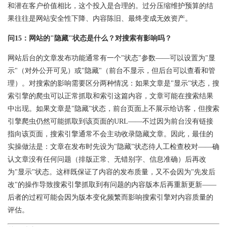
和潜在客户价值相比，这个投入是合理的。过分压缩维护预算的结
果往往是网站安全性下降、内容陈旧、最终变成无效资产。
问15：网站的"隐藏"状态是什么？对搜索有影响吗？
网站后台的文章发布功能通常有一个"状态"参数——可以设置为"显
示"（对外公开可见）或"隐藏"（前台不显示，但后台可以查看和管
理）。对搜索的影响需要区分两种情况：如果文章是"显示"状态，搜
索引擎的爬虫可以正常抓取和索引这篇内容，文章可能在搜索结果
中出现。如果文章是"隐藏"状态，前台页面上不展示给访客，但搜索
引擎爬虫仍然可能抓取到该页面的URL——不过因为前台没有链接
指向该页面，搜索引擎通常不会主动收录隐藏文章。因此，最佳的
实操做法是：文章在发布时先设为"隐藏"状态待人工检查校对——确
认文章没有任何问题（排版正常、无错别字、信息准确）后再改
为"显示"状态。这样既保证了内容的发布质量，又不会因为"先发后
改"的操作导致搜索引擎抓取到有问题的内容版本后再重新更新——
后者的过程可能会因为版本变化频繁而影响搜索引擎对内容质量的
评估。