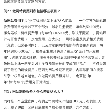
杂或者需要深度定制的方案。
问2：做网站费用到底包括哪些项目？
做网站费用
不是"交完钱网站就上线"这么简单——一个完整的网站建
设费用通常包含以下五个部分：域名注册费用（每年约50-100元）、
服务器或主机租赁费用（每年约500-5000元、取决于配置）、网站设
计与开发费用（一次性费用、占大头）、
网站备案
及资质相关费用
（免费，但需要时间）、以及后续的
网站维护
与内容更新费用（每
年约2000-8000元）。很多企业主只关注了第三项"设计与开发费
用"，忽略了域名续费、服务器续费和后续维护更新的持续支出，导
致网站上线一两年后因为没有预算维护而变成"僵尸站"——不仅是浪
费了最初的建设费用，还因为网站长期不更新、内容陈旧而在搜索
引擎中权重越来越低。在做网站费用预算时，一定要把"第一
年"和"每年"的费用分开算清楚。
问3：网站制作报价为什么差别这么大？
同样是一个企业官网，有的公司
网站制作报价
5000元，有的报5万
元，差了10倍，区别到底在哪？核心差异在以下六个方面：