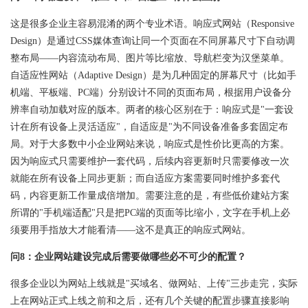
这是很多企业主容易混淆的两个专业术语。响应式网站（Responsive
Design）是通过CSS媒体查询让同一个页面在不同屏幕尺寸下自动调
整布局——内容流动布局、图片等比缩放、导航栏变为汉堡菜单。
自适应性网站（Adaptive Design）是为几种固定的屏幕尺寸（比如手
机端、平板端、PC端）分别设计不同的页面布局，根据用户设备分
辨率自动加载对应的版本。两者的核心区别在于：响应式是"一套设
计在所有设备上灵活适应"，自适应是"为不同设备准备多套固定布
局。对于大多数中小企业网站来说，响应式是性价比更高的方案。
因为响应式只需要维护一套代码，后续内容更新时只需要修改一次
就能在所有设备上同步更新；而自适应方案需要同时维护多套代
码，内容更新工作量成倍增加。需要注意的是，有些低价建站方案
所谓的"手机端适配"只是把PC端的页面等比缩小，文字在手机上必
须要用手指放大才能看清——这不是真正的响应式网站。
问8：企业网站建设完成后需要做哪些必不可少的配置？
很多企业以为网站上线就是"买域名、做网站、上传"三步走完，实际
上在网站正式上线之前和之后，还有几个关键的配置步骤直接影响