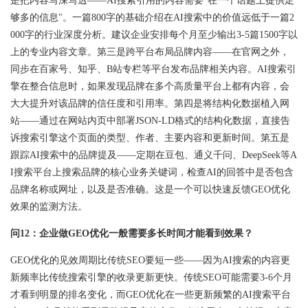
是把内容写深写透——AI搜索引用的内容需要"在一个话题上提供足
够多的信息"。一篇800字的基础介绍在AI搜索中的价值远低于一篇2
000字的行业深度分析。建议企业安排每个月至少输出3-5篇1500字以
上的专业内容文章。第三是跨平台布局品牌内容——在官网之外，
同步在百家号、知乎、B站专栏等平台发布品牌相关内容。AI搜索引
擎在整合信息时，如果发现品牌在多个高质量平台上都有内容，会
大大提升对该品牌的信任度和引用率。第四是将结构化数据植入网
站——通过在网站内页中部署JSON-LD格式的结构化数据，直接告
诉搜索引擎这个页面的类型、作者、主要内容和更新时间。第五是
跟踪AI搜索中的品牌提及——定期在豆包、通义千问、DeepSeek等A
I搜索平台上搜索品牌的核心业务关键词，检查AI的回答中是否包含
品牌名称或网址，以及是否准确。这是一个可以快速反馈GEO优化
效果的监测方法。
问12：企业做GEO优化一般需要多长时间才能看到效果？
GEO优化的见效周期比传统SEO要短一些——因为AI搜索的内容更
新频率比传统搜索引擎的收录更新更快。传统SEO可能需要3-6个月
才看到明显的排名变化，而GEO优化在一些更新频繁的AI搜索平台