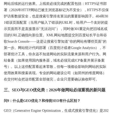
网站后续的运行效果。上线前必须完成的配置包括：HTTPS证书部
署（2026年HTTP网站已被主浏览器标记为不安全），HTTPS不仅保
护访客数据安全，也是搜索引擎排名算法的重要影响因子。404和30
1错误页面配置（当用户输入了错误的URL时，给用户一个友好的提
示页面而不是直接显示"无法访问"），同时做301重定向把旧域名或
旧的URL正确指向新位置。XML网站地图提交到百度站长平台和谷
歌Search Console——这是让搜索引擎知道"你的网站有哪些页面"的
第一步。网站统计代码部署（百度统计或者Google Analytics），不
部署统计工具，你永远不知道网站的实际流量来源和用户行为。网
站备案（如果使用国内服务器，域名必须完成ICP备案并展示备案
号）。以上这些配置看起来零散，但每一项都会影响到网站的实际
使用效果和搜索表现。
专业的网站建设公司
（如郑州的
维度
网络）
在交付时会把这些配置全部做完，企业只需要确认验收即可。
三、SEO与GEO优化类：2026年做网站必须重视的新问题
问9：什么是GEO优化？和传统SEO有什么区别？
GEO（Generative Engine Optimization，生成式搜索引擎优化）是202