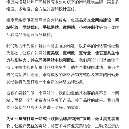
维度网络是郑州广泽科技有限公司旗下的网站建设品牌，寓意多
维度、多角度、全方位的营销设计宣传。
维度网络提供互联网整合营销服务，集高品质
企业网站建设
、
网
站托管
、
网站优化
、
手机网站
、
微网站
、
小程序制作
等为一体的
互联网品牌运营服务机构。
我们致力于为客户解决即将面临的难题，以多年的网络营销经验
为基础，让客户的网站
更美观，更精致，更专业，使它更具生命
力与影响力，并在同类网站中脱颖而出
。我们用设计创造商业价
值，用技术和创新提升品牌竟争力，助力企业驶向成功。我们优
秀的网站设计理念、卓有成效的网络营销方式以及丰富的网站开
发经验将为您打造一个全新的网络品牌形象。
当客户要我们做一个网站时，我们知道他其实要的并不是一个网
站，而是一个与消费者分享关于产品、关于品牌的故事。我们用
专业替您的品牌为客户讲一个好听的故事。
为企业量身打造一站式互联网品牌营销推广策略，做让浏览者喜
欢，让客户受益的网站，
将艺术与商业完美结合，主动挖掘您的