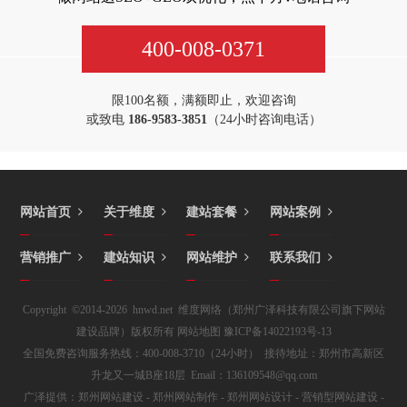
400-008-0371
限100名额，满额即止，欢迎咨询
或致电
186-9583-3851
（24小时咨询电话）
网站首页
关于维度
建站套餐
网站案例
营销推广
建站知识
网站维护
联系我们
Copyright ©2014-2026 hnwd.net 维度网络（郑州广泽科技有限公司旗下网站
建设品牌）版权所有
网站地图
豫ICP备14022193号-13
全国免费咨询服务热线：400-008-3710（24小时） 接待地址：郑州市高新区
升龙又一城B座18层 Email：136109548@qq.com
广泽提供：
郑州网站建设
-
郑州网站制作
-
郑州网站设计
- 营销型网站建设 -