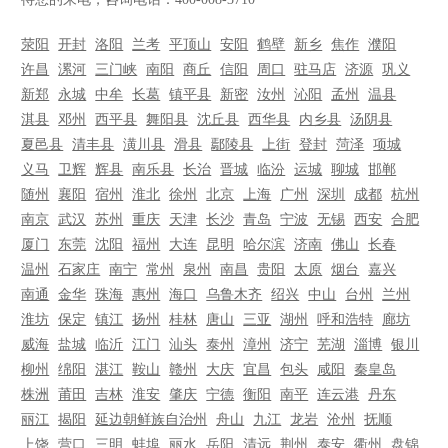
荥阳
开封
洛阳
兰考
平顶山
安阳
鹤壁
新乡
焦作
濮阳
许昌
漯河
三门峡
南阳
商丘
信阳
周口
驻马店
济源
巩义
新郑
永城
中牟
长葛
镇平县
新密
汝州
沁阳
孟州
温县
淇县
邓州
西平县
舞阳县
沈丘县
西华县
内乡县
汤阴县
夏邑县
清丰县
潢川县
滑县
鄢陵县
上街
登封
菏泽
项城
义马
卫辉
辉县
南乐县
长治
晋城
临汾
运城
聊城
邯郸
随州
襄阳
宿州
淮北
徐州
北京
上海
广州
深圳
成都
杭州
南京
武汉
苏州
重庆
天津
长沙
青岛
宁波
无锡
西安
合肥
厦门
东莞
沈阳
福州
大连
昆明
哈尔滨
济南
佛山
长春
温州
石家庄
南宁
常州
泉州
南昌
贵阳
太原
烟台
嘉兴
南通
金华
珠海
惠州
海口
乌鲁木齐
绍兴
中山
台州
兰州
淮坊
保定
镇江
扬州
桂林
唐山
三亚
湖州
呼和浩特
廊坊
威海
盐城
临沂
江门
汕头
泰州
漳州
济宁
芜湖
淄博
银川
柳州
绵阳
湛江
鞍山
赣州
大庆
宜昌
包头
咸阳
秦皇岛
株洲
莆田
吉林
淮安
肇庆
宁德
衡阳
南平
连云港
丹东
丽江
揭阳
延边朝鲜族自治州
舟山
九江
龙岩
沧州
抚顺
上饶
营口
三明
蚌埠
丽水
岳阳
清远
荆州
泰安
衢州
盘锦