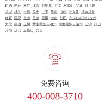
昭通
喀什
怒江
海东
阿勒泰
平凉
石嘴山
武威
阿拉善
塔城
林芝
金昌
吴忠
中卫
陇南
山南
吐鲁番
博尔塔拉
临夏
固原
甘南
昌都
阿里
海南
和田
克孜勒苏柯尔克孜
海北
那曲
玉树
黄南藏族自治州
果洛藏族自治州
三沙
​​昆山
丹阳
迁安
五指山
文昌
免费咨询
400-008-3710