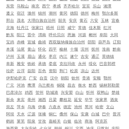
东营
马鞍山
南充
西宁
孝感
齐齐哈尔
宜宾
乐山
湘潭
遵义
宿迁
滁州
锦州
潮州
黄冈
德阳
德州
梅州
鄂尔多斯
邢台
茂名
大理白族自治州
韶关
安庆
黄石
六安
玉林
宜春
北海
牡丹江
张家口
梧州
日照
咸宁
常德
佳木斯
红河
黔东
阳江
晋中
渭南
呼伦贝尔
恩施
河源
郴州
阜阳
大同
宝鸡
赤峰
宣城
曲靖
西双版纳傣族自治州
邵阳
葫芦岛
辽阳
本溪
汕尾
黄山
怀化
四平
榆林
十堰
滨州
抚州
淮南
黔南
泸州
玉溪
眉山
通化
枣庄
内江
遂宁
吉安
通辽
景德镇
阜新
雅安
铁岭
承德
娄底
克拉玛依
永州
绥化
巴音郭楞
拉萨
云浮
益阳
百色
资阳
荆门
松原
凉山
达州
伊犁哈萨克
广安
自贡
汉中
朝阳
钦州
贵港
安顺
鄂州
广元
河池
鹰潭
乌兰察布
铜陵
昌吉
衡水
黔西
锡林郭勒盟
巴彦淖尔
鸡西
贺州
防城港
兴安盟
白山
忻州
双鸭山
楚雄
新余
来宾
亳州
湘西
吕梁
攀枝花
延安
毕节
张家界
酒泉
崇左
萍乡
乌海
伊春
六盘水
德宏
池州
黑河
哈密
文山
阿坝
天水
辽源
张掖
铜仁
儋州
保山
安康
白城
巴中
普洱
鹤岗
莱芜
阳泉
甘孜
嘉峪关
白银
临沧
商洛
阿克苏
海西蒙
大兴安岭
七台河
朔州
铜川
定西
迪庆
日喀则
庆阳