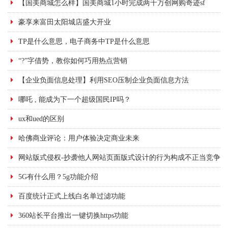
【国美商城怎么样】国美商城1小时完成两千万创网购奇迹sf
豪享来富田太阳城店盛大开业
TP是什么意思，电子商务中TP是什么意思
“?”字借势，教你如何巧用热点营销
【企业负面信息处理】利用SEO压制企业负面信息方法
哪吒 , 能成为下一个超级国民IP吗？
ux和ued的区别
哈佛商业评论：用户体验决定商业未来
网站版式侵权-抄袭他人网站页面版式设计的行为构成不正当竞争
5G有什么用？5g功能介绍
百度统计正式上线白名单过滤功能
360站长平台推出一键切换https功能