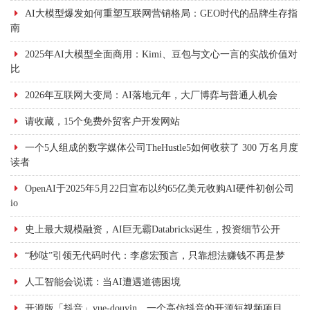
AI大模型爆发如何重塑互联网营销格局：GEO时代的品牌生存指
南
2025年AI大模型全面商用：Kimi、豆包与文心一言的实战价值对
比
2026年互联网大变局：AI落地元年，大厂博弈与普通人机会
请收藏，15个免费外贸客户开发网站
一个5人组成的数字媒体公司TheHustle5如何收获了 300 万名月度
读者
OpenAI于2025年5月22日宣布以约65亿美元收购AI硬件初创公司
io
史上最大规模融资，AI巨无霸Databricks诞生，投资细节公开
“秒哒”引领无代码时代：李彦宏预言，只靠想法赚钱不再是梦
人工智能会说谎：当AI遭遇道德困境
开源版「抖音」vue-douyin，一个高仿抖音的开源短视频项目