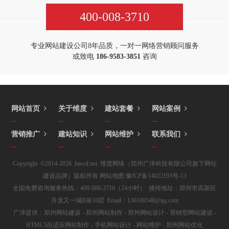
400-008-3710
专业网站建设公司8年品质，一对一网络营销顾问服务
或致电
186-9583-3851
咨询
网站首页
关于维度
建站套餐
网站案例
营销推广
建站知识
网站维护
联系我们
Copyright ©2014-2026 hnwd.net 维度网络（郑州广泽科技有限公司旗下网站
建设品牌）版权所有
网站地图
豫ICP备14022193号-13
全国免费咨询服务热线：400-008-3710（24小时） 接待地址：郑州市高新区
升龙又一城B座18层 Email：136109548@qq.com
广泽提供：
郑州网站建设
-
郑州网站制作
-
郑州网站设计
- 营销型网站建设 -
HTML5自适应网站制作 - 手机网站设计 -
网站维护
- 郑州网站优化