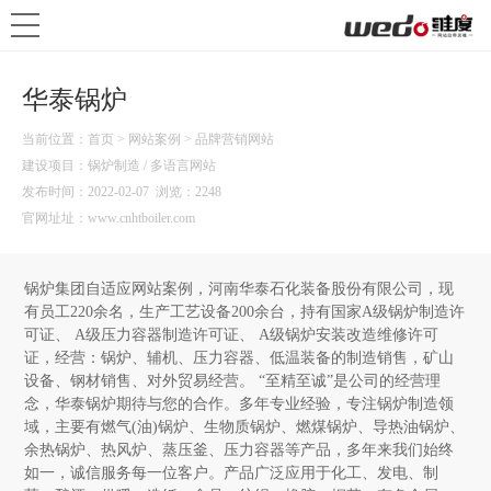
华泰锅炉
当前位置：
首页
>
网站案例
>
品牌营销网站
建设项目：锅炉制造 / 多语言网站
发布时间：
2022-02-07
浏览：2248
官网址址：
www.cnhtboiler.com
锅炉集团自适应网站案例，河南华泰石化装备股份有限公司，现
有员工220余名，生产工艺设备200余台，持有国家A级锅炉制造许
可证、 A级压力容器制造许可证、 A级锅炉安装改造维修许可
证，经营：锅炉、辅机、压力容器、低温装备的制造销售，矿山
设备、钢材销售、对外贸易经营。 “至精至诚”是公司的经营理
念，华泰锅炉期待与您的合作。多年专业经验，专注锅炉制造领
域，主要有燃气(油)锅炉、生物质锅炉、燃煤锅炉、导热油锅炉、
余热锅炉、热风炉、蒸压釜、压力容器等产品，多年来我们始终
如一，诚信服务每一位客户。产品广泛应用于化工、发电、制