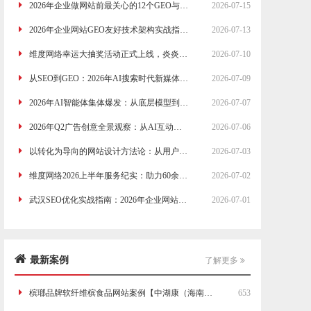
2026年企业做网站前最关心的12个GEO与网站建设问题全解析
2026-07-15
2026年企业网站GEO友好技术架构实战指南：从页面结构到数据接口的完整技术方案
2026-07-13
维度网络幸运大抽奖活动正式上线，炎炎夏日来点小惊喜
2026-07-10
从SEO到GEO：2026年AI搜索时代新媒体营销策略的全面升级路线图
2026-07-09
2026年AI智能体集体爆发：从底层模型到应用生态的互联网产业大洗牌
2026-07-07
2026年Q2广告创意全景观察：从AI互动广告到情绪共鸣营销，4大创新方向的深度分析
2026-07-06
以转化为导向的网站设计方法论：从用户行为模式到页面布局的实战策略
2026-07-03
维度网络2026上半年服务纪实：助力60余家传统企业完成数字化转型与线上获客升级
2026-07-02
武汉SEO优化实战指南：2026年企业网站排名提升的五个关键步骤
2026-07-01
最新案例
了解更多
槟瑯品牌软纤维槟食品网站案例【中湖康（海南）科技公司】
653