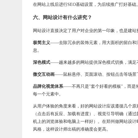
在网站上线后进行SEO基础设置，为后续推广打好基础
六、网站设计有什么讲究？
网站设计直接决定了用户对企业的第一印象，也是建站费
极简主义
——去除冗余的装饰元素，用大面积的留白和
息。
深色模式
——越来越多的网站提供深色模式切换，满足
微交互动画
——鼠标悬停、页面滚动、按钮点击等场景
品牌化视觉体系
——不再只是"套个好看的模板"，而
每一个元素中。
从用户体验的角度来看，好的网站设计应该遵循几个原
（点击后有反应、加载有进度）、视觉引导明确（通过
机上的浏览体验和电脑上一样好）。在郑州做网站设计
风格，这样设计师出稿的准确度会更高。