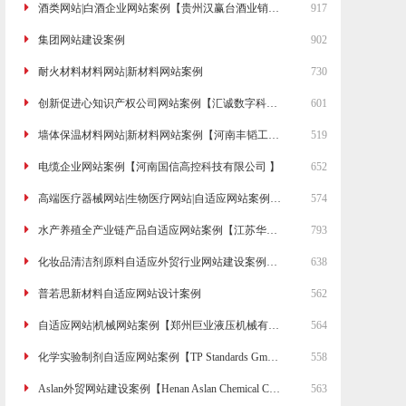
酒类网站|白酒企业网站案例【贵州汉赢台酒业销售有限公司】
917
集团网站建设案例
902
耐火材料材料网站|新材料网站案例
730
创新促进心知识产权公司网站案例【汇诚数字科技(河南)有限公司】
601
墙体保温材料网站|新材料网站案例【河南丰韬工程材料有限公司】
519
电缆企业网站案例【河南国信高控科技有限公司 】
652
高端医疗器械网站|生物医疗网站|自适应网站案例【东弘耀兴(河南)药业有限公司】
574
水产养殖全产业链产品自适应网站案例【江苏华实药业有限公司】
793
化妆品清洁剂原料自适应外贸行业网站建设案例【Henan Jiahe Biotechnology Co. Ltd.】
638
普若思新材料自适应网站设计案例
562
自适应网站|机械网站案例【郑州巨业液压机械有限公司】
564
化学实验制剂自适应网站案例【TP Standards GmbH】
558
Aslan外贸网站建设案例【Henan Aslan Chemical Co.,Ltd】
563