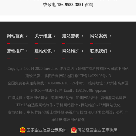
或致电
186-9583-3851
咨询
网站首页
关于维度
建站套餐
网站案例
营销推广
建站知识
网站维护
联系我们
Copyright ©2014-2026 hnwd.net 维度网络（郑州广泽科技有限公司旗下网站
建设品牌）版权所有
网站地图
豫ICP备14022193号-13
全国免费咨询服务热线：400-008-3710（24小时） 接待地址：郑州市高新区
升龙又一城B座18层 Email：136109548@qq.com
广泽提供：
郑州网站建设
-
郑州网站制作
-
郑州网站设计
- 营销型网站建设 -
HTML5自适应网站制作 - 手机网站设计 -
网站维护
- 郑州网站优化
友情链接：
中药竹罐
混凝土搅拌站
央视广告投放
400电话
郑州设计公司
广
泽科技
郑州网站优化