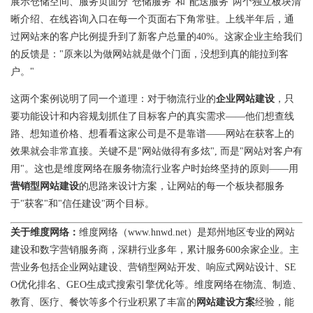
展示仓储空间、服务页面分"仓储服务"和"配送服务"两个独立板块清
晰介绍、在线咨询入口在每一个页面右下角常驻。上线半年后，通
过网站来的客户比例提升到了新客户总量的40%。这家企业主给我们
的反馈是："原来以为做网站就是做个门面，没想到真的能拉到客
户。"
这两个案例说明了同一个道理：对于物流行业的
企业网站建设
，只
要功能设计和内容规划抓住了目标客户的真实需求——他们想查线
路、想知道价格、想看看这家公司是不是靠谱——网站在获客上的
效果就会非常直接。关键不是"网站做得有多炫", 而是"网站对客户有
用"。这也是维度网络在服务物流行业客户时始终坚持的原则——用
营销型网站建设
的思路来设计方案，让网站的每一个板块都服务
于"获客"和"信任建设"两个目标。
关于维度网络：
维度网络（www.hnwd.net）是郑州地区专业的网站
建设和数字营销服务商，深耕行业多年，累计服务600余家企业。主
营业务包括企业网站建设、营销型网站开发、响应式网站设计、SE
O优化排名、GEO生成式搜索引擎优化等。维度网络在物流、制造、
教育、医疗、餐饮等多个行业积累了丰富的
网站建设方案
经验，能