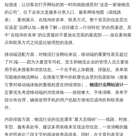
短描述，让访客在打开网站的第一时间就能感受到"这是一家做物流
的公司"。往下走依次是服务分类入口、服务网络地图（或线路
表）、案例展示、在线询价表单、联系方式。整个首页的信息层次
应该是"品牌认知→服务了解→信任建立→行动转化"的自然递进。其
中"在线询价表单"的位置最好不要放在页面的最底部——放在案例展
示和联系方式之间是比较理想的选择。
移动端适配方面，对物流行业网站来说，移动端的重要性甚至超过
了PC端——因为大量货车司机、货主和物流企业的管理人员主要使
用手机来搜索和浏览信息。一个在手机上加载慢、排版乱、表单填
写困难的物流网站，在搜索引擎中的权重也会受到负面影响（搜索
引擎对移动端体验的重视程度在持续增加）。
物流行业网站设计
一
定要优先考虑移动端的浏览体验——按钮够大、字体清晰、表单字
段分布合理，确保使用手机的用户也能方便地完成询价和联系操
作。
内容排版方面，物流行业的信息通常"量大且细碎"——线路、时效、
车型、服务条款等。建议多用表格来呈现这些信息，一张清晰的服
务对照表比三段文字的阅读效率高得多。同时，在文章列表页设