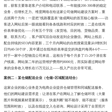
前，获客主要靠老客户介绍和电话联系，一年能接200-300单的稳定
业务，但增长乏力。维度网络在给这家公司做网站建设方案时，重
点抓两个方向：一是把"线路覆盖表"做成网站的首页核心板块——访
客进入网站后第一眼就能看到各条线路和对应的时效；二是在线询
价表单做优化——只有五个字段（发货地、目的地、货物品类、重
量、联系方式），客户填写后自动发送到企业微信。网站上线后，
配合持续的SEO内容更新，三个月内网站的自然搜索流量从0增长到
日均40-50个IP，其中通过在线询价表单提交的询盘约每周4-6个——
对于一家中小型物流公司来说，这相当于每个月多了15-20个潜在客
户线索。网站第二年的运营维护费用约8000元，而实际通过网站带
来的业务收入增长在15万元以上——投入产出比非常可观。
案例二：某仓储配送企业（仓储+区域配送结合）
这家企业的核心业务是为电商企业提供仓储管理和同城配送服务。
他们的网站建设需求是：让潜在客户在网站上了解仓储环境（大量
图片和视频素材需要展示）、快速判断"能不能存、能不能送"（服务
范围和时效）、以及在线提交入仓咨询。网站设计采用了全景照片