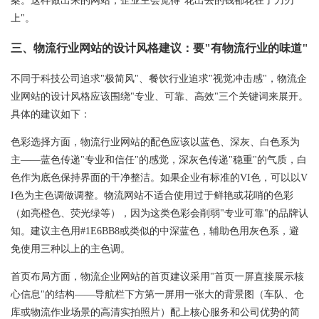
案。这样做出来的网站，企业主会觉得"花出去的钱都花在了刀刃
上"。
三、物流行业网站的设计风格建议：要"有物流行业的味道"
不同于科技公司追求"极简风"、餐饮行业追求"视觉冲击感"，物流企
业网站的设计风格应该围绕"专业、可靠、高效"三个关键词来展开。
具体的建议如下：
色彩选择方面，物流行业网站的配色应该以蓝色、深灰、白色系为
主——蓝色传递"专业和信任"的感觉，深灰色传递"稳重"的气质，白
色作为底色保持界面的干净整洁。如果企业有标准的VI色，可以以V
I色为主色调做调整。物流网站不适合使用过于鲜艳或花哨的色彩
（如亮橙色、荧光绿等），因为这类色彩会削弱"专业可靠"的品牌认
知。建议主色用#1E6BB8或类似的中深蓝色，辅助色用灰色系，避
免使用三种以上的主色调。
首页布局方面，物流企业网站的首页建议采用"首页一屏直接展示核
心信息"的结构——导航栏下方第一屏用一张大的背景图（车队、仓
库或物流作业场景的高清实拍照片）配上核心服务和公司优势的简