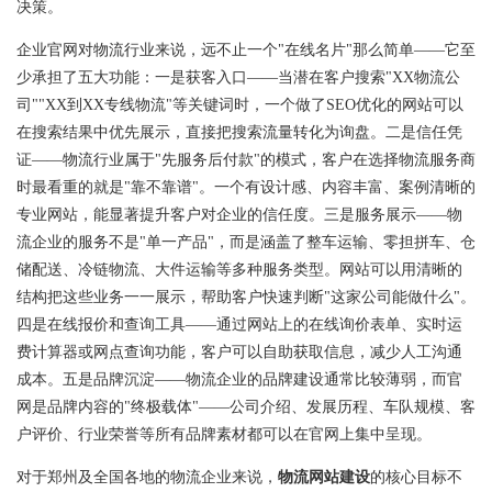
决策。
企业官网对物流行业来说，远不止一个"在线名片"那么简单——它至
少承担了五大功能：一是获客入口——当潜在客户搜索"XX物流公
司""XX到XX专线物流"等关键词时，一个做了SEO优化的网站可以
在搜索结果中优先展示，直接把搜索流量转化为询盘。二是信任凭
证——物流行业属于"先服务后付款"的模式，客户在选择物流服务商
时最看重的就是"靠不靠谱"。一个有设计感、内容丰富、案例清晰的
专业网站，能显著提升客户对企业的信任度。三是服务展示——物
流企业的服务不是"单一产品"，而是涵盖了整车运输、零担拼车、仓
储配送、冷链物流、大件运输等多种服务类型。网站可以用清晰的
结构把这些业务一一展示，帮助客户快速判断"这家公司能做什么"。
四是在线报价和查询工具——通过网站上的在线询价表单、实时运
费计算器或网点查询功能，客户可以自助获取信息，减少人工沟通
成本。五是品牌沉淀——物流企业的品牌建设通常比较薄弱，而官
网是品牌内容的"终极载体"——公司介绍、发展历程、车队规模、客
户评价、行业荣誉等所有品牌素材都可以在官网上集中呈现。
对于郑州及全国各地的物流企业来说，
物流网站建设
的核心目标不