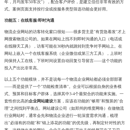
年，月均发车50车次"），配合客户评价，是建立信任非常有效的方
式。案例页面支持按行业或按服务类型筛选功能会更好用。
功能五：在线客服/即时沟通
物流企业网站的访客转化窗口很短——很多货主是"有货急着发"才上
网搜索物流公司的。如果在网站上找不到即时沟通的入口（电话或
在线聊天工具），访客可能在30秒内就跳转到竞争对手网站上。在
网站上嵌入一个在线客服系统（企业微信或第三方工具），上班时
间保持人工在线，下班时间设置自动回复引导留言——这个功能的
投入产出比非常高。
以上五个功能模块，并不是说每一个物流企业网站都必须全部部署
——而是提供了一个"功能检查清单"。企业可以根据自身的业务模
式、预算和目标客户群体，选择其中3-4个最契合的功能来实施。一
套性价比高的
企业网站建设
方案，应该在功能的"够用"和预算的"合
理"之间找到平衡点。网站建设公司（如郑州的
维度
网络）在做物流
行业网站时，通常会先和物流企业进行一轮深度需求沟通，梳理
出"必须有的功能"和"锦上添花的功能"的优先级，再制定针对性的方